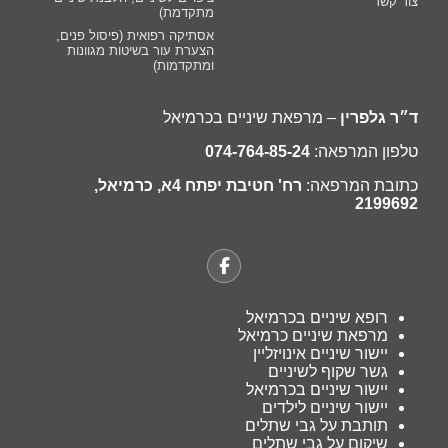
צור קשר
מתקדמת)
אסתיקה רפואית (פיסול פנים,
הצערת עור בשיטות מגוונות
ומתקדמות)
ד״ר גלפרין
– מרפאת שיניים בכרמיאל
טלפון המרפאה:
074-764-85-24
כתובת המרפאה:
רח' חטיבת יפתח 4א, כרמיאל,
2199692
רופא שיניים בכרמיאל
מרפאת שיניים כרמיאל
יישור שיניים אינויזליין
גשר שקוף לשיניים
יישור שיניים בכרמיאל
יישור שיניים לילדים
תותבת על גבי שתלים
שיקום על גבי שתלים