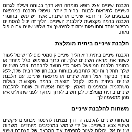
הלבנת שיניים אצל רופא מומחה היא דרך בטוחה ויעילה לגרום
לשיניים להיראות לבנות ובהירות יותר. טיפולי הלבנה במרפאה
מבוצעים על ידי רופא שיניים או שיננית, אשר ישתמשו בחומרי
הלבנה ברמה מקצועית להלבנת השיניים. הליך זה יכול להסתיים
בביקור אחד והתוצאות יכולות להימשך עד שלוש שנים עם טיפול
נאות.
הלבנת שיניים ביתית מומלצת
הלבנת שיניים ביתית היא הליך שיניים קוסמטי פופולרי שיכול לעזור
לשפר את מראה השיניים שלך. זה כרוך בשימוש בג'ל מיוחד או
בחומר הלבנה המופעל באור כדי הנועד להבהרת צבע השיניים
שלך. תהליך זה יכול להתבצע בנוחות ובבטחון של הבית שלך, ללא
צורך בביקור אצל רופא שיניים או מרפאת שיניים. עם הלבנת
שיניים ביתית תוכלו לקבל תוצאות ברמה מקצועית בעלות
משתלמת ובמינימום מאמץ. קיימות אפשרויות שונות להלבנת
שיניים ביתית מומלצת, לכן חשוב לערוך מחקר לפני שתחליט איזו
מהן מתאימה לך.
משחות להלבנת שיניים
משחות שיניים להלבנה הן דרך מצוינת להיפטר מכתמים עיקשים
ושינויי צבע בשיניים. על ידי שימוש במרכיבים מיוחדים, משחות
שיניים אלו יכולות לעזור להפחית את המראה של הצהבה ושינוי