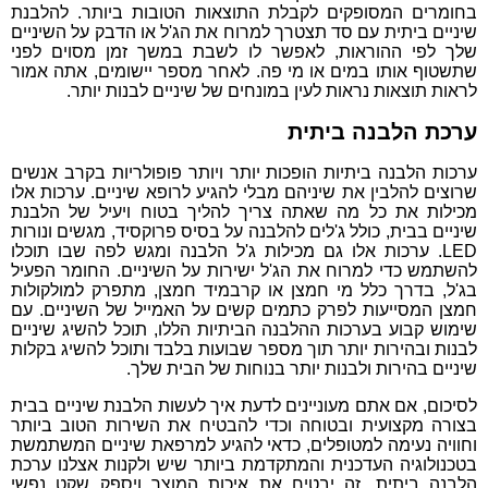
בחומרים המסופקים לקבלת התוצאות הטובות ביותר. להלבנת
שיניים ביתית עם סד תצטרך למרוח את הג'ל או הדבק על השיניים
שלך לפי ההוראות, לאפשר לו לשבת במשך זמן מסוים לפני
שתשטוף אותו במים או מי פה. לאחר מספר יישומים, אתה אמור
לראות תוצאות נראות לעין במונחים של שיניים לבנות יותר.
ערכת הלבנה ביתית
ערכות הלבנה ביתיות הופכות יותר ויותר פופולריות בקרב אנשים
שרוצים להלבין את שיניהם מבלי להגיע לרופא שיניים. ערכות אלו
מכילות את כל מה שאתה צריך להליך בטוח ויעיל של הלבנת
שיניים בבית, כולל ג'לים להלבנה על בסיס פרוקסיד, מגשים ונורות
LED. ערכות אלו גם מכילות ג'ל הלבנה ומגש לפה שבו תוכלו
להשתמש כדי למרוח את הג'ל ישירות על השיניים. החומר הפעיל
בג'ל, בדרך כלל מי חמצן או קרבמיד חמצן, מתפרק למולקולות
חמצן המסייעות לפרק כתמים קשים על האמייל של השיניים. עם
שימוש קבוע בערכות ההלבנה הביתיות הללו, תוכל להשיג שיניים
לבנות ובהירות יותר תוך מספר שבועות בלבד ותוכל להשיג בקלות
שיניים בהירות ולבנות יותר בנוחות של הבית שלך.
לסיכום, אם אתם מעוניינים לדעת איך לעשות הלבנת שיניים בבית
בצורה מקצועית ובטוחה וכדי להבטיח את השירות הטוב ביותר
וחוויה נעימה למטופלים, כדאי להגיע למרפאת שיניים המשתמשת
בטכנולוגיה העדכנית והמתקדמת ביותר שיש ולקנות אצלנו ערכת
הלבנה ביתית. זה יבטיח את איכות המוצר ויספק שקט נפשי