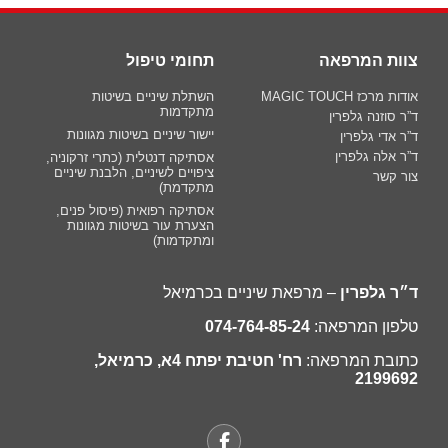
צוות המרפאה
תחומי טיפול
אודות מרכז MAGIC TOUCH
השתלת שיניים בשיטות
מתקדמות
ד”ר סוזנה גלפרין
יישור שיניים בשיטות מגוונות
ד”ר אדי גלפרין
ד”ר אלה גלפרין
אסתיקה דנטלית (כתרי זרקוניה,
ציפויים לשיניים, הלבנת שיניים
צור קשר
מתקדמת)
אסתיקה רפואית (פיסול פנים,
הצערת עור בשיטות מגוונות
ומתקדמות)
ד״ר גלפרין
– מרפאת שיניים בכרמיאל
טלפון המרפאה:
074-764-85-24
כתובת המרפאה:
רח' חטיבת יפתח 4א, כרמיאל,
2199692