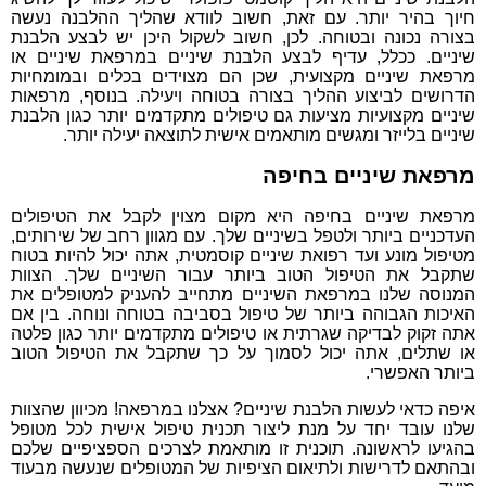
חיוך בהיר יותר. עם זאת, חשוב לוודא שהליך ההלבנה נעשה
בצורה נכונה ובטוחה. לכן, חשוב לשקול היכן יש לבצע הלבנת
שיניים. ככלל, עדיף לבצע הלבנת שיניים במרפאת שיניים או
מרפאת שיניים מקצועית, שכן הם מצוידים בכלים ובמומחיות
הדרושים לביצוע ההליך בצורה בטוחה ויעילה. בנוסף, מרפאות
שיניים מקצועיות מציעות גם טיפולים מתקדמים יותר כגון הלבנת
שיניים בלייזר ומגשים מותאמים אישית לתוצאה יעילה יותר.
מרפאת שיניים בחיפה
מרפאת שיניים בחיפה היא מקום מצוין לקבל את הטיפולים
העדכניים ביותר ולטפל בשיניים שלך. עם מגוון רחב של שירותים,
מטיפול מונע ועד רפואת שיניים קוסמטית, אתה יכול להיות בטוח
שתקבל את הטיפול הטוב ביותר עבור השיניים שלך. הצוות
המנוסה שלנו במרפאת השיניים מתחייב להעניק למטופלים את
האיכות הגבוהה ביותר של טיפול בסביבה בטוחה ונוחה. בין אם
אתה זקוק לבדיקה שגרתית או טיפולים מתקדמים יותר כגון פלטה
או שתלים, אתה יכול לסמוך על כך שתקבל את הטיפול הטוב
ביותר האפשרי.
איפה כדאי לעשות הלבנת שיניים? אצלנו במרפאה! מכיוון שהצוות
שלנו עובד יחד על מנת ליצור תכנית טיפול אישית לכל מטופל
בהגיעו לראשונה. תוכנית זו מותאמת לצרכים הספציפיים שלכם
ובהתאם לדרישות ולתיאום הציפיות של המטופלים שנעשה מבעוד