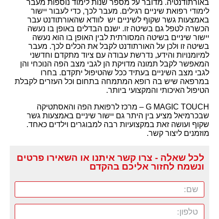
באורתודנטיה. מדובר על מספר שנות לימוד נוספות מעבר
לימודי רפואת שיניים רגילים. מעבר לכך, כדי לעבור יישור
באמצעות גשר שקוף לשיניים יש לוודא שהאורתודנט עבר
הכשרה לטפל גם בשיטה זו. ישנם הבדלים באופן בו נעשה
יישור שיניים בשיטה המסורתית לבין האופן בו הוא נעשה
בשיטה זו ולכן על האורתודנט לקבל את הכלים לכך. מעבר
למיומנויות והידע, נדרשת עבודה עם ציוד מתקדם וחדשני
המאפשר לקבל תמונה מדויקת הן לגבי מצב הפה הנוכחי והן
לגבי מצב השיניים בעתיד ככל שהטיפול יתקדם. בחרו
במרפאה שיש בה רופא המתמחה בתחום וכל העזרים לקבלת
הטיפול האיכותי והמקצועי ביותר.
G MAGIC TOUCH – מרכז לרפואת הפה והאסתטיקה
שבכרמיאל מציע בין היתר גם יישור שיניים באמצעות גשר
שקוף ועושה זאת במקצועיות רבה למבוגרים וילדים כאחד.
מוזמנים ליצור קשר.
לכל שאלה - צרו קשר איתנו או השאירו פרטים
ונשמח לחזור אליכם בהקדם