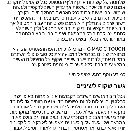
שלחמה של קשתיות אותן יחליף המטופל ככל שהטיפול יתקדם.
אמנם קשתיות אלה נשלפות אך עדיין חשוב להקפיד ולעשות
שימוש בהן שעות רבות ככל האפשר במהלך היום. רק כך
הטיפול יתקדם בהתאם לתכנון ויסתיים במהירות האפשרית.
יישור שיניים אינויזליין הוא אמנם פשוט יותר עבור המטופל אך
דורש יותר מקצועיות ודיוק מן הרופא המטפל ולכן חשוב לא
להתפשר ולבחור רק במרפאת שיניים בה רופא המתמחה
באורתודנטיה בכלל ובשיטה זו בפרט.
G MAGIC TOUCH – מרכז לרפואת הפה והאסתטיקה, היא
מרפאת שיניים בכרמיאל המציעה את כל סוגי טיפולי השיניים
במקום אחד, לרבות יישור שיניים שקוף. כל הטיפולים נעשים
במקצועיות רבה וללא פשרות. מוזמנים ליצור קשר.
למידע נוסף בנוגע לטיפול חייגו
074-764-85-24
גשר שקוף לשיניים
אצל רוב האנשים השיניים הקבועות אינן צומחות באופן ישר
לחלוטין. הן יכולות להיות צפופות מדי או עם רווחים גדולים מדי.
מעבר לכך מבנה הפה כולו יכול לדרוש תיקון. טיפול אורתודנטי
נותן את המענה המלא לכך. היום ישנן שיטות טיפול מתקדמות
יותר מגשר האבנים המתכתי שאינו נעים ונוח וגם בולט מאוד
במראה שלו. גשר שקוף לשיניים מאפשר לא רק טיפול קל ונוח
יותר אלא גם מראה אסתטי הרבה יותר לאורך הטיפול. עבור