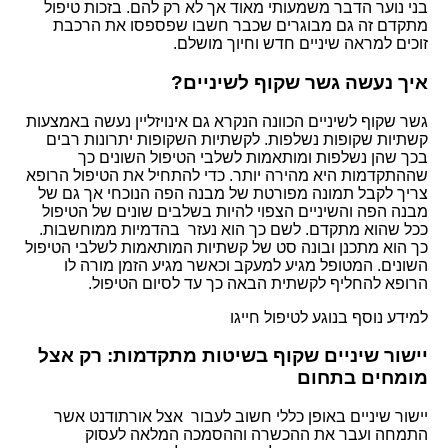
בני נוער הדבר משמעותי מאוד אך לא רק להם. בזכות טיפול
מתקדם זה גם מבוגרים שכבר חשבו שפספסו את הרכבת
זוכים למראה שיניים חדש וחיוך מושלם.
איך נעשה גשר שקוף לשיניים?
גשר שקוף לשיניים הכוונה הנקרא גם אינויזליין נעשה באמצעות
קשתיות שקופות נשלפות. לקשתיות השקופות יתרונות רבים
בכך שהן נשלפות ומותאמות לשלבי הטיפול השונים כך
שההתקדמות היא מהירה יותר. כדי להתחיל את הטיפול הרופא
צריך לקבל תמונה מפורטת של מבנה הפה הנוכחי אך גם של
מבנה הפה והשיניים הצפוי להיות בשלבים שונים של הטיפול
ככל שהוא מתקדם. לשם כך הוא נעזר בהדמיות ממוחשבות.
כך הוא מתכנן ובונה סט של קשתיות המותאמות לשלבי הטיפול
השונים. המטופל מגיע למעקב וכאשר מגיע הזמן מורה לו
הרופא להחליף לקשתית הבאה כך עד לסיום הטיפול.
למידע נוסף בנוגע לטיפול חייגו
074-764-85-24
יישור שיניים שקוף בשיטות מתקדמות: רק אצל
מומחים בתחום
יישור שיניים באופן כללי חשוב לעבור אצל אורתודנט אשר
התמחה ועבר את ההכשרה וההסמכה המלאה לעסוק