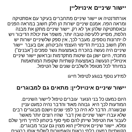
יישור שיניים אינויזליין
אורתודנטיה או יישור שיניים מתחברים בעיקר עם אסתטיקה
ומראה הפה. אמנם שיניים ישרות הן חלק חשוב במראה הפנים
ובאסתטיקה שלהן אך לא רק. יישור שיניים מתקן את מבנה
הלסת, מסייע ללעיסה טובה יותר, משפר את יכולת הדיבור ויש
לו יתרונות נוספים. מעבר לכך, אין ספק שלשיניים ישרות יש
חלק חשוב בבניית הדימוי העצמי והביטחון. אם בעבר יישור
שיניים היה נעשה בהכרח באמצעות גשר סמכים ("אבנים")
מתכתי, היום ישנן גם שיטות מתקדמות ובראשן יישור שיניים
אינויזליין הנעשה באמצעות קשתיות שקופות המותאמות
במיוחד לכל מטופל ולשלבים שונים של הטיפול.
למידע נוסף בנוגע לטיפול חייגו
074-764-85-24
יישור שיניים אינויזליין: מתאים גם למבוגרים
היום כמעט כל בני הנוער עוברים טיפול ליישור השיניים.
המודעות לכך היא גבוהה מאוד והדבר נהיה כמעט עניין
שבשגרה. הדבר לא היה כך לפני שנים וישנם מבוגרים רבים
שלא עברו יישור שיניים ואין דבר שהיו רוצים יותר מאשר
לעבור את הטיפול שייתן להם סוף סוף ביטחון לחייך חיוך שלם
ומלא. יישור שיניים אינויזליין הוא מצוין גם עבור מבוגרים.
הקשתיות כמעט בלתי נראות והאפשרות לשלוף אותן ברגעים