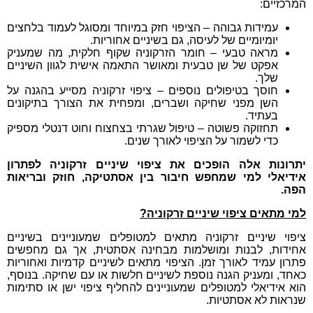
המרכזיים:
עמידות גבוהה – הציפוי חזק במיוחד ומסוגל לעמוד בלחצים
יומיומיים של לעיסה, גם בשיניים אחוריות.
מראה טבעי – חומר הזרקוניה שקוף חלקית, מה שמעניק
אפקט של שן טבעית ומאושר התאמה אישית לגוון השיניים
שלך.
חוסך בטיפולים נוספים – ציפוי זרקוניה מסייע בהגנה על
השן מפני שחיקה ושברים, ומפחית את הצורך בתיקונים
בעתיד.
תחזוקה פשוטה – טיפול שגרתי בצחצוח וחוט דנטלי מספיק
כדי לשמור על הציפוי לאורך שנים.
יתרונות אלה הופכים את ציפוי שיניים זרקוניה לפתרון
אידיאלי למי שמחפש חיבור בין אסתטיקה, חוזק ובריאות
הפה.
למי מתאים ציפוי שיניים זרקוניה?
ציפוי שיניים זרקוניה מתאים למטופלים שמעוניינים בשיניים
אחידות, לבנות ומושלמות מבחינה אסתטית, אך גם מחפשים
פתרון עמיד לאורך זמן. הציפוי מתאים לשיניים קדמיות ואחוריות
כאחד, ומעניק הגנה נוספת לשיניים חלשות או עם שחיקה. בנוסף,
הוא אידיאלי למטופלים שמעוניינים להחליף ציפוי ישן או סתימות
שנראות לא אסתטיות.