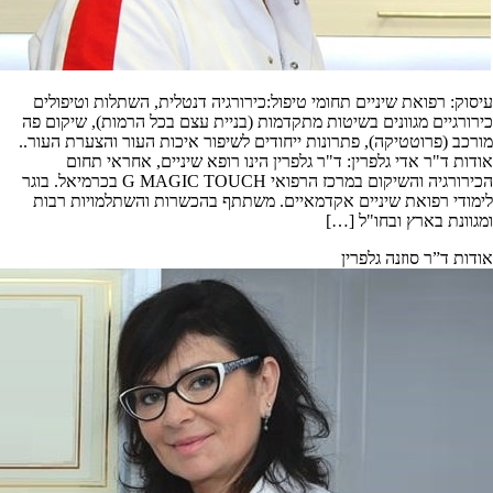
 רפואת שיניים תחומי טיפול:כירורגיה דנטלית, השתלות וטיפולים
יים מגוונים בשיטות מתקדמות (בניית עצם בכל הרמות), שיקום פה
(פרוטטיקה), פתרונות ייחודים לשיפור איכות העור והצערת העור..
ד"ר אדי גלפרין: ד"ר גלפרין הינו רופא שיניים, אחראי תחום
הכירורגיה והשיקום במרכז הרפואי G MAGIC TOUCH בכרמיאל. בוגר
 רפואת שיניים אקדמאיים. משתתף בהכשרות והשתלמויות רבות
ת בארץ ובחו"ל […]
ד”ר סוזנה גלפרין