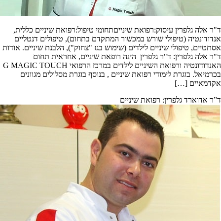
ה גלפרין עיסוק:רפואת שינייםתחומי טיפול:רפואת שיניים כללית,
נטיה (טיפולי שורש במכשור המתקדם בתחום), טיפולים דנטליים
ם, טיפולי שיניים לילדים (שימוש בגז "צחוק"), הלבנת שיניים. אודות
ה גלפרין: ד"ר גלפרין הינה רופאת שיניים, אחראית תחום
האנדודונטיה ורפואת השיניים לילדים במרכז הרפואי G MAGIC TOUCH
ל. בוגרת לימודי רפואת שיניים , בנוסף בוגרת מסלולים מגוונים
יים […]
וארד גלפרין: רפואת שיניים