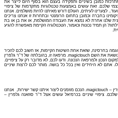
תרכזת כמובן בשיניים ותפקידה בעצם הוא בסוף היום לייצר את
י שלכם. זאת עושים באמצעות טכנולוגיות מתקדמות של ציפויי
ם ועוד.. לצערינו לעיתים, העולם דורש מאיתנו להיות מושלמים. אנחנו
ומינו בחברה וכמובן בתחום הרומנטי ובתחרות זו אנחנו צריכים
נית שלנו אחרת לא נמצא את העבודה המושלמת, או את בן או בת
דלתות' הן תמיד נכונות וכאמור, הטכנולוגיה הקיימת מאפשרת להגיע
ית.
וגמה בחרסינה, שזאת אחת השיטות הקיימות, אז חשוב לכם להכיר
את ד"ר סוזאנה גלפרין – magictouch ומרפאתה הנושאת את השם magictouch. מרפאה זו, בהובלתה של ד"ר גלפרין
קום הנכון ולמרפאה הנכונה. ודעו לכם, לא מדובר רק על ציפויים.
ו. אתם לא היחידים ואין בכל כל בושה. מותר לכם לרצות שיניים
ציפויי שיניים בכרמיאל עושים אצל ד"ר סוזאנה גלפרין – magictouch. הנכם מוזמנים ליצור איתנו קשר ישירות, אנחנו
כם. ציפויי שיניים בכרמיאל עושים אצל ד"ר סוזאנה גלפרין –