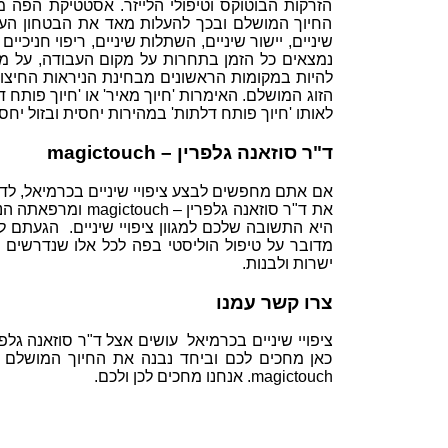
הזרקות הבוטוקס וטיפולי הלייזר. אסטטיקת הפה מ
החיוך המושלם ובכך להעלות מאד את הבטחון העצמ
שיניים, יישור שיניים, השתלות שיניים, ריפוי חניכיי
נמצאים כל הזמן בתחרות על מקום העבודה, על מיק
להיות במקומות הראשונים מבחינת הניראות החיצו
הזוג המושלם. האימרות 'חיוך מאיר' או 'חיוך פותח 
לאותו 'חיוך פותח דלתות' במהירות יחסית ובזול יחס
ד"ר סוזאנה גלפרין – magictouch
אם אתם מחפשים לבצע ציפויי שיניים בכרמיאל, לד
היא התשובה שלכם למגוון ציפויי שיניים. הגעתם למ
מדובר על טיפול הוליסטי בפה לכל אלו שנדרשים ל
ישרות ולבנות.
צרו קשר עמנו
כאן מחכים לכם וביחד נבנה את החיוך המושלם של
magictouch. אנחנו מחכים לכן ולכם.