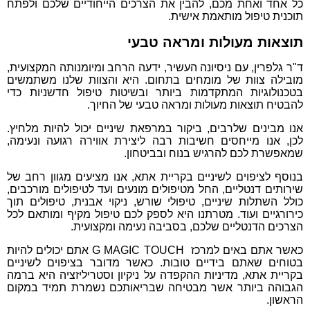
כל אחד ואחת מכם, להבין את הצרכים הייחודיים שלכם ולפתח
תוכנית טיפול מותאמת אישית.
תוצאות מעולות ומראה טבעי
ד"ר גלפרין, עם ניסיונה העשיר, ידעה הרחב ומיומנותה המקצועית,
מובילה צוות של מומחים בתחום. היא והצוות שלנו משתמשים
בטכנולוגיות המתקדמות ביותר ובשיטות טיפול חדשניות כדי
להבטיח תוצאות מעולות ומראה טבעי של החיוך.
אנו מבינים שלרבים, ביקור במרפאת שיניים יכול להיות מלחיץ.
לכן, אנו מייחסים חשיבות רבה ליצירת אווירה רגועה ונעימה,
שמאפשרת לכם להרגיש בנוח ובביטחון.
בנוסף לציפוים לשיניים בקריית אתא, אנו מציעים מגוון רחב של
שירותים דנטליים, החל מטיפולים מונעים ועד לטיפולים מורכבים,
כולל השתלות שיניים, טיפולי שורש, ניקוי אבנית, טיפולים תוך
כירורגיים ועוד. מטרתנו היא לספק לכם טיפול מקיף ומותאם לכל
הצרכים הדנטליים שלכם, בסביבה נעימה ומקצועית.
כאשר אתם באים למרכז G MAGIC TOUCH אתם יכולים להיות
בטוחים שאתם בידיים טובות. כאשר מדובר בציפוים לשיניים
בקריית אתא, מדיניות ההקפדה על ניקיון וסטריליזציה היא ברמה
הגבוהה ביותר אשר מבטיחה שבריאותכם נשמרת תמיד במקום
הראשון.