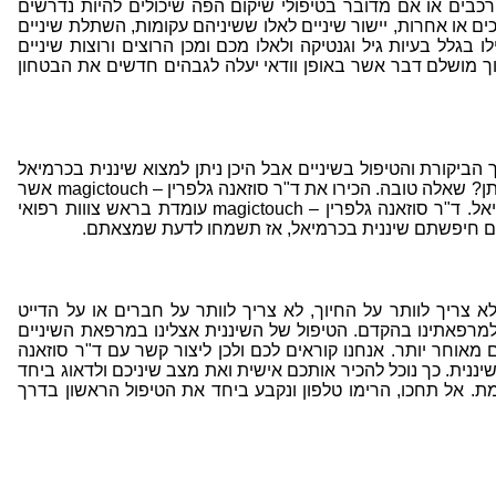
ורכבים או אם מדובר בטיפולי שיקום הפה שיכולים להיות נדרשים
ים או אחרות, יישור שיניים לאלו ששיניהם עקומות, השתלת שיניים
 בגלל בעיות גיל וגנטיקה ולאלו מכם ומכן הרוצים ורוצות שיניים
יוך מושלם דבר אשר באופן וודאי יעלה לגבהים חדשים את הבטחון
הביקורת והטיפול בשיניים אבל היכן ניתן למצוא שיננית בכרמיאל
או שיננית בצפון אשר יהיו ברמה הגבוהה ביותר שניתן? שאלה טובה. הכירו את ד"ר סוזאנה גלפרין – magictouch אשר
בבעלותה מרפאת השיניים magictouch בעיר כרמיאל. ד"ר סוזאנה גלפרין – magictouch עומדת בראש צווות רפואי
ת. אם חיפשתם שיננית בכרמיאל, אז תשמחו לדעת שמצאתם.
א צריך לוותר על החיוך, לא צריך לוותר על חברים או על הדייט
מרפאתינו בהקדם. הטיפול של השיננית אצלינו במרפאת השיניים
ם וכואבים מאוחר יותר. אנחנו קוראים לכם ולכן ליצור קשר עם ד"ר סוזאנה
 ראשונה עם השיננית. כך נוכל להכיר אותכם אישית ואת מצב שיניכם ולדאוג ביחד
. אל תחכו, הרימו טלפון ונקבע ביחד את הטיפול הראשון בדרך