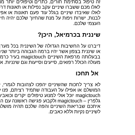
זה טיפול בסתימת חורים, כתרים וטיפולים יותר מ
לאלו מכם ששברו שיניים עקב נפילות או תאונות דרכ
לאלו שאיבדו שיניים בגלל עוד פעם תאונות או אפילו
לבנות, ישרות ויפות על מנת שהחיוך שלכם יהיה ח
העצמי שלכם.
שיננית בכרמיאל, היכן?
דיברנו על החשיבות הגדולה של השיננית בכל מערך 
מעולה הכולל רפואים, סייעים וסייעות וגם שינניו
אל תחכו
לא צריך לחכות שהשיניים יהפכו לצהובות לגמרי, ל
המושלם או אפילו על העבודה שתמיד רציתם, פנו ל
magictouch יוכל אולי למנוע טיפולים יקרי
גלפרין – magictouch ולקבוע פגישה
איתכם שבריאות השיניים והפה שלכם תהיה מושלמת
לשיניים נקיות וללא כאבים.