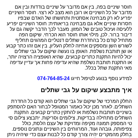
חוסר שיניים בפה, בין אם מדובר על שיניים בודדות ובין אם
מדובר על כל השיניים או רובן הוא מצב לא רצוי. חוסר השיניים
יפריע לא רק מבחינה אסתטית ותחושתו של האדם שבפיו
חסרות שיניים אלא גם מבחינה בריאותית: חוסר השיניים יפריע
ללעיסה ועיכול טובים של המזון. מעבר לכך הדבר יקשה גם על
דיבור ברור. לכן, מילוי אותו חוסר הוא הכרחי. שיקום הפה
מתחיל קודם כל בהחדרת שתלים דנטליים המהווים תחליף
לשורש השן ומספקים אחיזה לחלק העליון, בין אם זהו כתר קבוע
או שן תותבת נשלפת. האופן בו נעשה שיקום על גבי שתלים
יכול להיות התקנת כתרים קבועים, שהיא האופציה הרצויה יותר,
או התקנת תותבת נשלפת שהיא עדיפה פחות אך עדיין עדיפה
מאי התקנת שתל בכלל.
למידע נוסף בנוגע לטיפול חייגו
074-764-85-24
איך מתבצע שיקום על גבי שתלים
החלק המרכזי של שיקום על גבי שתלים הוא קודם כל החדרת
השתלים. לאחר מכן יכול כאמור המטופל לבחור האם להסתפק
בשיניים תותבות נשלפות או להתקין כתרים קבועים. התקנת
השתלים מתחילה בבדיקות, צילומים וסריקות. יתבצע צילום סי
טי המספק תמונה מקיפה ומדויקת של עצם הלסת, כולל
צפיפותה, גובהה ועוד, המרווחים בין השיניים ונתונים נוספים.
בחלק מהמקרים יהיה צורך קודם כל לבנות עצם כדי שיהיה ניתן